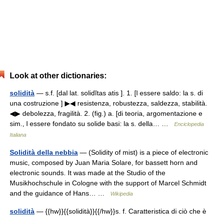
Look at other dictionaries:
solidità
— s.f. [dal lat. solidĭtas atis ]. 1. [l essere saldo: la s. di
una costruzione ] ▶◀ resistenza, robustezza, saldezza, stabilità.
◀▶ debolezza, fragilità. 2. (fig.) a. [di teoria, argomentazione e
sim., l essere fondato su solide basi: la s. della… …
Enciclopedia
Italiana
Solidità della nebbia
— (Solidity of mist) is a piece of electronic
music, composed by Juan Maria Solare, for bassett horn and
electronic sounds. It was made at the Studio of the
Musikhochschule in Cologne with the support of Marcel Schmidt
and the guidance of Hans… …
Wikipedia
solidità
— {{hw}}{{solidità}}{{/hw}}s. f. Caratteristica di ciò che è