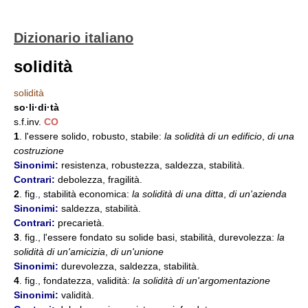
Dizionario italiano
solidità
solidità
so·li·di·tà
s.f.inv.
CO
1
. l'essere solido, robusto, stabile:
la solidità di un edificio
,
di una
costruzione
Sinonimi:
resistenza, robustezza, saldezza, stabilità.
Contrari:
debolezza, fragilità.
2
. fig., stabilità economica:
la solidità di una ditta
,
di un'azienda
Sinonimi:
saldezza, stabilità.
Contrari:
precarietà.
3
. fig., l'essere fondato su solide basi, stabilità, durevolezza:
la
solidità di un'amicizia
,
di un'unione
Sinonimi:
durevolezza, saldezza, stabilità.
4
. fig., fondatezza, validità:
la solidità di un'argomentazione
Sinonimi:
validità.