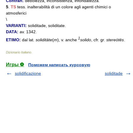
Contrari:
debolezza, inconsistenza, infondatezza.
5
.
TS
tess. inalterabilità di un colore agli agenti chimici o
atmosferici
\
VARIANTI:
soliditade, soliditate.
DATA:
av. 1342.
1
ETIMO:
dal lat.
soliditāte
(
m
), v. anche
solido
, cfr. gr.
stereótēs
.
Dizionario Italiano
.
Игры ⚽
Поможем написать курсовую
solidificazione
soliditade