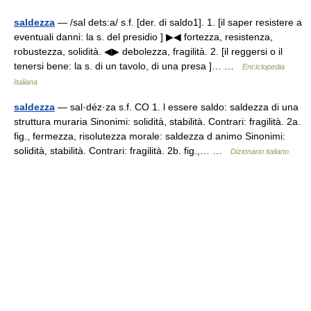
saldezza
— /sal dets:a/ s.f. [der. di saldo1]. 1. [il saper resistere a
eventuali danni: la s. del presidio ] ▶◀ fortezza, resistenza,
robustezza, solidità. ◀▶ debolezza, fragilità. 2. [il reggersi o il
tenersi bene: la s. di un tavolo, di una presa ]… …
Enciclopedia
Italiana
saldezza
— sal·déz·za s.f. CO 1. l essere saldo: saldezza di una
struttura muraria Sinonimi: solidità, stabilità. Contrari: fragilità. 2a.
fig., fermezza, risolutezza morale: saldezza d animo Sinonimi:
solidità, stabilità. Contrari: fragilità. 2b. fig.,… …
Dizionario italiano