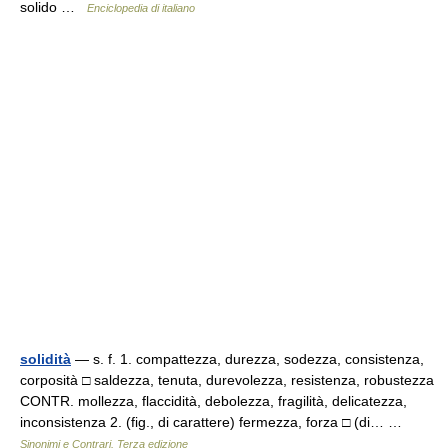
solido …
Enciclopedia di italiano
solidità
— s. f. 1. compattezza, durezza, sodezza, consistenza,
corposità □ saldezza, tenuta, durevolezza, resistenza, robustezza
CONTR. mollezza, flaccidità, debolezza, fragilità, delicatezza,
inconsistenza 2. (fig., di carattere) fermezza, forza □ (di… …
Sinonimi e Contrari. Terza edizione