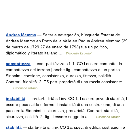
Andrea Memmo
— Saltar a navegación, búsqueda Estatua de
Andrea Memmo en Prato della Valle en Padua Andrea Memmo (29
de marzo de 1729 27 de enero de 1793) fue un político,
diplomático y literato italiano …
Wikipedia Español
compattezza
— com·pat·téz·za s.f. 1. CO l essere compatto: la
compattezza del terreno | anche fig.: compattezza di un partito
Sinonimi: coesione, consistenza, durezza, fittezza, solidità.
Contrari: friabilità. 2. TS petr. proprietà di una roccia consistente…
…
Dizionario italiano
instabilità
— in·sta·bi·li·tà s.f.inv. CO 1. l essere privo di stabilità, l
essere poco saldo o fermo: l instabilità di una costruzione, di una
passerella Sinonimi: insicurezza, precarietà. Contrari: stabilità,
sicurezza, solidità. 2. fig., l essere soggetto a …
Dizionario italiano
stabilità
— sta·bi·li·tà s.f.inv. CO 1a. spec. di edifici, costruzioni e