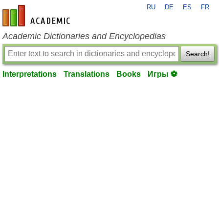
RU
DE
ES
FR
en-academic.com
Academic Dictionaries and Encyclopedias
Search!
Interpretations
Translations
Books
Игры ⚽